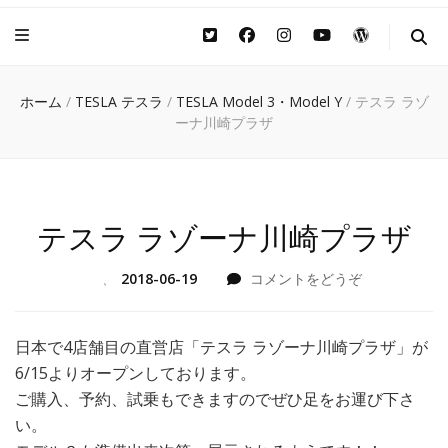
ホーム
/
TESLA テスラ
/
TESLA Model 3・Model Y
/
テスラ ラゾ
ーナ川崎プラザ
テスラ ラゾーナ川崎プラザ
(テ
、
2018-06-19
コメントをどうぞ
ス
ラ
ラ
日本で4店舗目の直営店「テスラ ラゾーナ川崎プラザ」が
ゾ
6/15よりオープンしております。
ー
ご購入、予約、試乗もできますのでぜひ足をお運び下さ
ナ
い。
川
崎