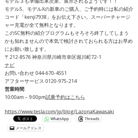
モデル３も準備出来次第、展示されるようです！！
プ
モデルS、モデルXの新車のご購入、ご予約時には私の紹介
ラ
コード「kenji7938」をお伝え下さい。スーパーチャージ
ザ)
ャー充電が全て無料となります。
このSC無料の紹介プログラムもそろそろ終了してしまう
かも知れませんので本気で検討されておられる方はお早め
にお願い致します。
〒212-8576 神奈川県川崎市幸区堀川町72-1
ナビ
お問い合わせ
044-670-4551
アフターサービス
0120-975-214
営業時間
10:00am – 9:00pm
試乗予約はこちら
https://www.tesla.com/jp/blog/LazonaKawasaki
WhatsApp
Threads
メールアドレス