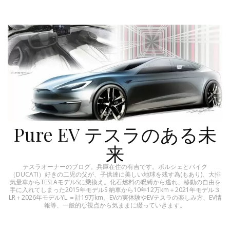
Pure EV テスラのある未
来
テスラオーナーのブログ。兵庫在住の有吉です。ポルシェとバイク
（DUCATI）好きの二児の父が、子供達に美しい地球を残す為(もあり)、大排
気量車からTESLAモデルSに乗換え。化石燃料の呪縛から逃れ、移動の自由を
手に入れてしまった2015年モデルS 納車から10年12万km＋2021年モデル３
LR＋2026年モデルYL ＝計19万km。EVの実体験やEVテスラの楽しみ方、EV情
報等、一般的な視点から気ままに綴っていきます。