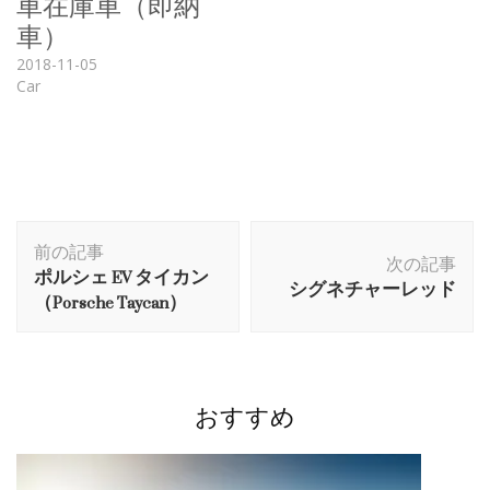
車在庫車（即納
車）
2018-11-05
Car
投
前の記事
稿
次の記事
ポルシェ EV タイカン
シグネチャーレッド
ナ
（Porsche Taycan）
ビ
ゲ
ー
シ
おすすめ
ョ
ン