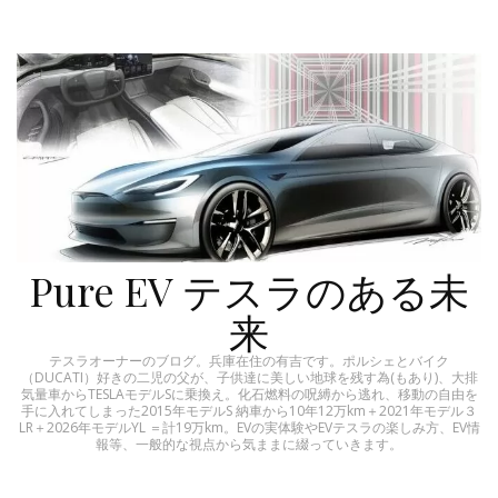
Pure EV テスラのある未
来
テスラオーナーのブログ。兵庫在住の有吉です。ポルシェとバイク
（DUCATI）好きの二児の父が、子供達に美しい地球を残す為(もあり)、大排
気量車からTESLAモデルSに乗換え。化石燃料の呪縛から逃れ、移動の自由を
手に入れてしまった2015年モデルS 納車から10年12万km＋2021年モデル３
LR＋2026年モデルYL ＝計19万km。EVの実体験やEVテスラの楽しみ方、EV情
報等、一般的な視点から気ままに綴っていきます。