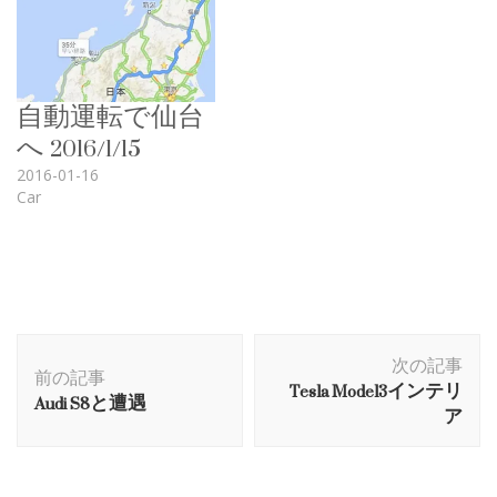
自動運転で仙台
へ 2016/1/15
2016-01-16
Car
投
次の記事
稿
前の記事
Tesla Model3インテリ
Audi S8と遭遇
ナ
ア
ビ
ゲ
ー