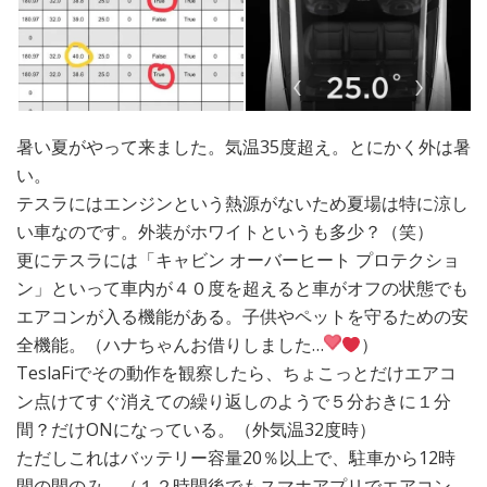
暑い夏がやって来ました。気温35度超え。とにかく外は暑
い。
テスラにはエンジンという熱源がないため夏場は特に涼し
い車なのです。外装がホワイトというも多少？（笑）
更にテスラには「キャビン オーバーヒート プロテクショ
ン」といって車内が４０度を超えると車がオフの状態でも
エアコンが入る機能がある。子供やペットを守るための安
全機能。（ハナちゃんお借りしました…
）
TeslaFiでその動作を観察したら、ちょこっとだけエアコ
ン点けてすぐ消えての繰り返しのようで５分おきに１分
間？だけONになっている。（外気温32度時）
ただしこれはバッテリー容量20％以上で、駐車から12時
間の間のみ。（１２時間後でもスマホアプリでエアコン