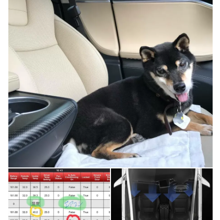
ー
ヒ
ー
ト
プ
ロ
テ
ク
シ
ョ
ン)