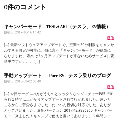
0件のコメント
キャンパーモード – TESLA ARI （テスラ、EV情報）
投稿日:
2017-10-16 14:42
返信
[…] 最新ソフトウェアアップデートで、空調の30分制限をキャンセ
ルできる設定が可能に。俗に言う「キャンパーモード」が簡単に
なりますね。 私のは3ヶ月アップデートが来ないためサービスに要
請中ですが。。。 […]
手動アップデート – – Pure EV – テスラ乗りのブログ
投稿日:
2018-08-02 08:49
返信
[…] 今日サービスの方がうちのとソックリなシグニチャーP85で来
られ１時間以上かかりアップデートされて行かれました。遠いと
ころからご苦労さまでした！たいへん親切な対応でした。ありが
とうございました。最新バージョン 2017.42.a88c8d5 キャンパー
モード来ました！キャンプで使えと書いてあります。２年間シー