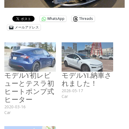
WhatsApp
Threads
メールアドレス
モデルY初レビ
モデルYL納車さ
ューとテスラ初
れました！
ヒートポンプ式
2026-05-17
ヒーター
Car
2020-03-16
Car