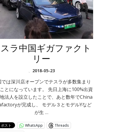
テスラ中国ギガファクト
リー
、
2018-05-23
国では深川店オープンでテスラが多数集まり
ことになっています。 先日上海に100%出資
地法人を設立したことで、あと数年でChina
gafactoryが完成し、 モデル３とモデルYなど
が生 …
WhatsApp
Threads