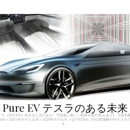
Pure EV テスラのある未来
（DUCATI）好きの二児の父が、子供達に美しい地球を残す為(もあり)、大排気量
万km＋2021年モデル３LR＋2026年モデルYL ＝計19万km。EVの実体験やEV
す。