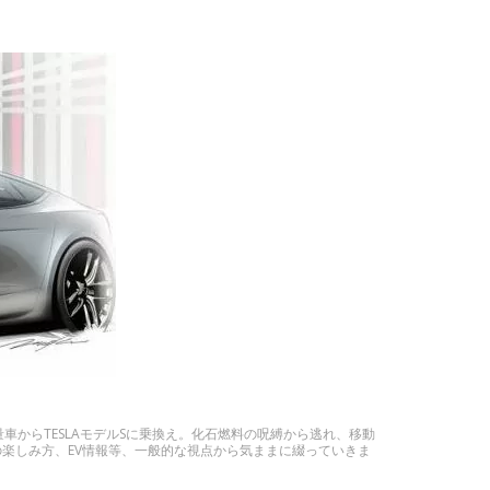
車からTESLAモデルSに乗換え。化石燃料の呪縛から逃れ、移動
テスラの楽しみ方、EV情報等、一般的な視点から気ままに綴っていきま