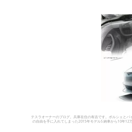
テスラオーナーのブログ。兵庫在住の有吉です。ポルシェとバイク
の自由を手に入れてしまった2015年モデルS 納車から10年12