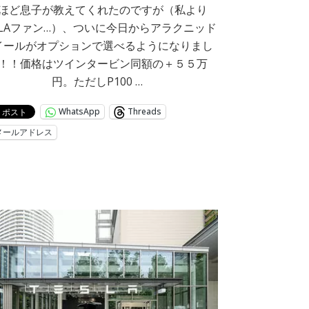
ほど息子が教えてくれたのですが（私より
SLAファン…）、ついに今日からアラクニッド
イールがオプションで選べるようになりまし
！！価格はツインタービン同額の＋５５万
円。ただしP100 …
WhatsApp
Threads
メールアドレス