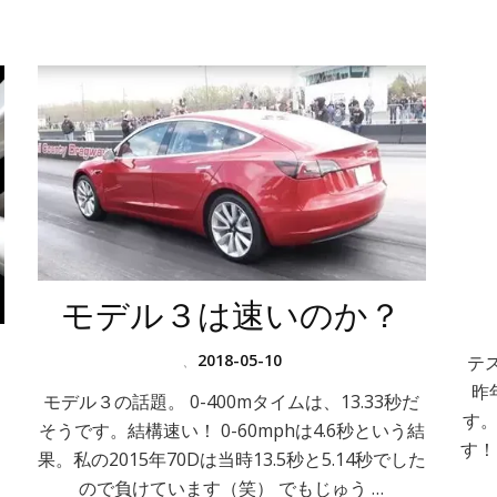
モデル３は速いのか？
、
2018-05-10
テ
昨
モデル３の話題。 0-400mタイムは、13.33秒だ
す。
そうです。結構速い！ 0-60mphは4.6秒という結
す！
果。私の2015年70Dは当時13.5秒と5.14秒でした
ので負けています（笑） でもじゅう …