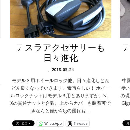
テスラアクセサリーも
日々進化
」
、
2018-05-24
モデル３用ホイールロック他。日々進化しどん
中
と
どん良くなっていきます。素晴らしい！ ホイー
凄い
き
ルロックナットはモデル３用とありますが、S、
の現
Xの貫通ナットと合致。上からカバーも装着可で
Gi
きなんと僅か40gの優れも …
WhatsApp
Threads