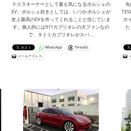
テスラオーナーとして最も気になるポルシェの
先
EV。ポルシェ好きとしては、いつかポルシェが
TE
タ
史上最高のEVを作ってくれることと信じていま
ホ
久
す。個人的には911カブリオレの大ファンなの
た
で、９１１カブリオレかスパ …
WhatsApp
Threads
メールアドレス