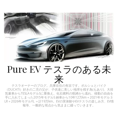
Pure EV テスラのある未
来
テスラオーナーのブログ。兵庫在住の有吉です。ポルシェとバイク
（DUCATI）好きの二児の父が、子供達に美しい地球を残す為(もあり)、大排
気量車からTESLAモデルSに乗換え。化石燃料の呪縛から逃れ、移動の自由を
手に入れてしまった2015年モデルS 納車から10年12万km＋2021年モデル３
LR＋2026年モデルYL ＝計19万km。EVの実体験やEVテスラの楽しみ方、EV情
報等、一般的な視点から気ままに綴っていきます。