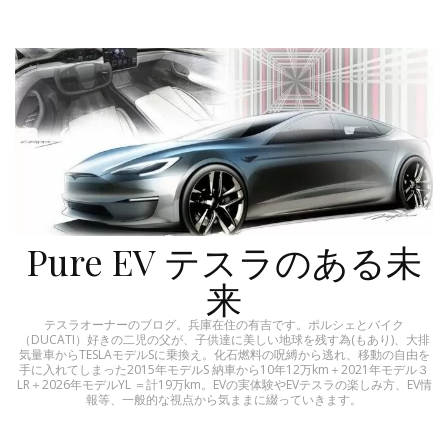
Pure EV テスラのある未
来
テスラオーナーのブログ。兵庫在住の有吉です。ポルシェとバイク
（DUCATI）好きの二児の父が、子供達に美しい地球を残す為(もあり)、大排
気量車からTESLAモデルSに乗換え。化石燃料の呪縛から逃れ、移動の自由を
手に入れてしまった2015年モデルS 納車から10年12万km＋2021年モデル３
LR＋2026年モデルYL ＝計19万km。EVの実体験やEVテスラの楽しみ方、EV情
報等、一般的な視点から気ままに綴っていきます。