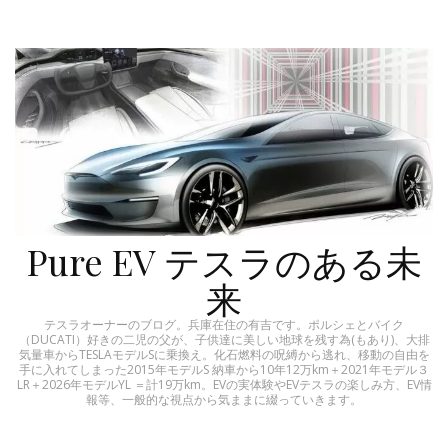
Pure EV テスラのある未
来
テスラオーナーのブログ。兵庫在住の有吉です。ポルシェとバイク
（DUCATI）好きの二児の父が、子供達に美しい地球を残す為(もあり)、大排
気量車からTESLAモデルSに乗換え。化石燃料の呪縛から逃れ、移動の自由を
手に入れてしまった2015年モデルS 納車から10年12万km＋2021年モデル３
LR＋2026年モデルYL ＝計19万km。EVの実体験やEVテスラの楽しみ方、EV情
報等、一般的な視点から気ままに綴っていきます。