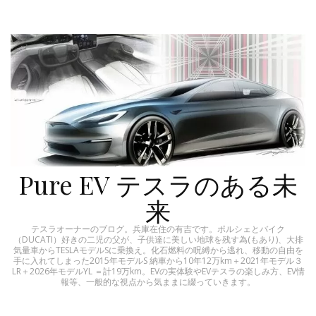
Pure EV テスラのある未
来
テスラオーナーのブログ。兵庫在住の有吉です。ポルシェとバイク
（DUCATI）好きの二児の父が、子供達に美しい地球を残す為(もあり)、大排
気量車からTESLAモデルSに乗換え。化石燃料の呪縛から逃れ、移動の自由を
手に入れてしまった2015年モデルS 納車から10年12万km＋2021年モデル３
LR＋2026年モデルYL ＝計19万km。EVの実体験やEVテスラの楽しみ方、EV情
報等、一般的な視点から気ままに綴っていきます。