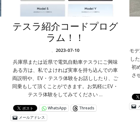
テスラ紹介コードプログ
ラム！！
し
、
2023-07-10
モデ
した
兵庫県または近県で電気自動車テスラにご興味
初
ある方は、私でよければ実車を持ち込んでの車
さ
両説明や、EV・テスラ体験をお話ししたり、ご
同乗もして頂くことができます。お気軽にEV・
テスラ体験をしてみてください …
WhatsApp
Threads
メールアドレス