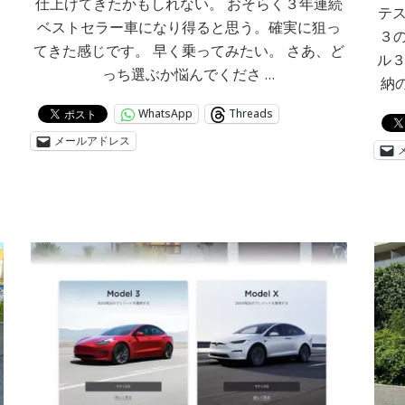
仕上げてきたかもしれない。 おそらく３年連続
き
テス
ベストセラー車になり得ると思う。確実に狙っ
３
てきた感じです。 早く乗ってみたい。 さあ、ど
ル３（
っち選ぶか悩んでくださ …
納
WhatsApp
Threads
メールアドレス