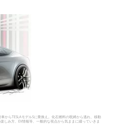
車からTESLAモデルSに乗換え。化石燃料の呪縛から逃れ、移動
テスラの楽しみ方、EV情報等、一般的な視点から気ままに綴っていきま