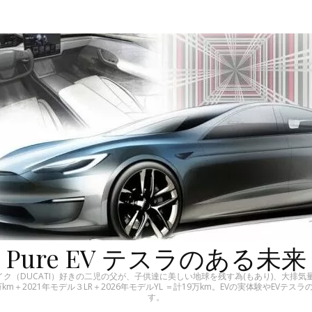
Pure EV テスラのある未来
（DUCATI）好きの二児の父が、子供達に美しい地球を残す為(もあり)、大排気量
万km＋2021年モデル３LR＋2026年モデルYL ＝計19万km。EVの実体験やEV
す。