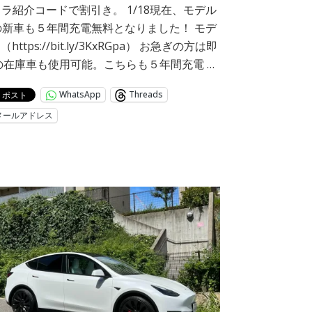
ラ紹介コードで割引き。 1/18現在、モデル
の新車も５年間充電無料となりました！ モデ
https://bit.ly/3KxRGpa） お急ぎの方は即
の在庫車も使用可能。こちらも５年間充電 …
WhatsApp
Threads
メールアドレス