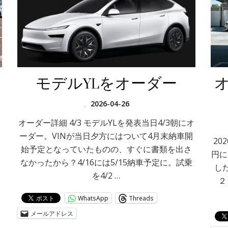
モデルYLをオーダー
、
2026-04-26
オーダー詳細 4/3 モデルYLを発表当日4/3朝にオ
ーダー。VINが当日夕方にはついて4月末納車開
20
始予定となっていたものの、すぐに書類を出さ
円に
なかったから？4/16には5/15納車予定に。試乗
タ
し
を4/2 …
２
WhatsApp
Threads
メールアドレス