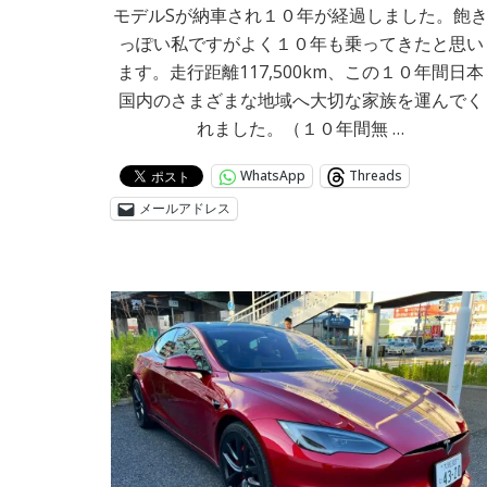
モデルSが納車され１０年が経過しました。飽
っぽい私ですがよく１０年も乗ってきたと思い
ます。走行距離117,500km、この１０年間日本
国内のさまざまな地域へ大切な家族を運んでく
れました。（１０年間無 …
WhatsApp
Threads
メールアドレス