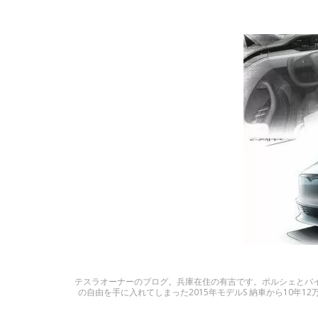
テスラオーナーのブログ。兵庫在住の有吉です。ポルシェとバイク
の自由を手に入れてしまった2015年モデルS 納車から10年12