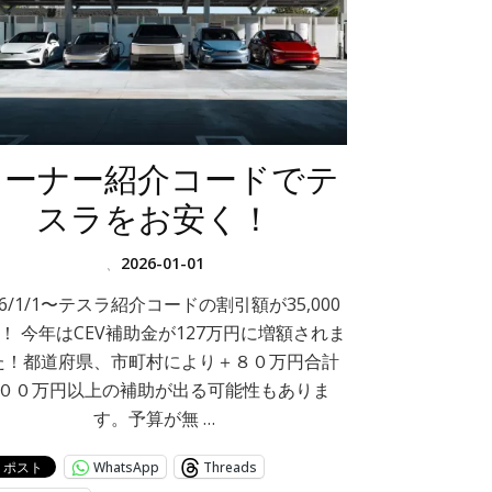
オーナー紹介コードでテ
スラをお安く！
、
2026-01-01
26/1/1〜テスラ紹介コードの割引額が35,000
！ 今年はCEV補助金が127万円に増額されま
た！都道府県、市町村により＋８０万円合計
００万円以上の補助が出る可能性もありま
す。予算が無 …
WhatsApp
Threads