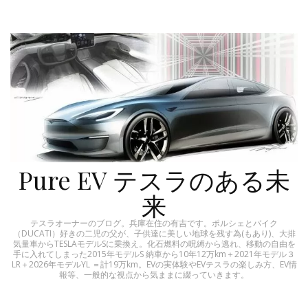
Pure EV テスラのある未
来
テスラオーナーのブログ。兵庫在住の有吉です。ポルシェとバイク
（DUCATI）好きの二児の父が、子供達に美しい地球を残す為(もあり)、大排
気量車からTESLAモデルSに乗換え。化石燃料の呪縛から逃れ、移動の自由を
手に入れてしまった2015年モデルS 納車から10年12万km＋2021年モデル３
LR＋2026年モデルYL ＝計19万km。EVの実体験やEVテスラの楽しみ方、EV情
報等、一般的な視点から気ままに綴っていきます。