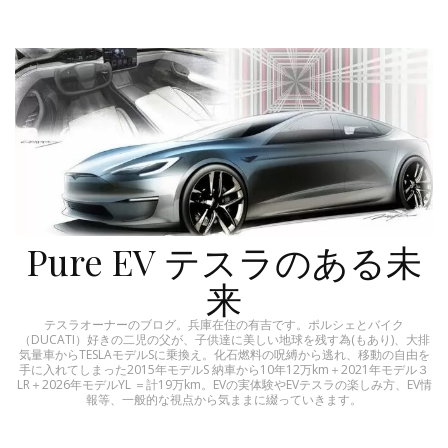
Pure EV テスラのある未
来
テスラオーナーのブログ。兵庫在住の有吉です。ポルシェとバイク
（DUCATI）好きの二児の父が、子供達に美しい地球を残す為(もあり)、大排
気量車からTESLAモデルSに乗換え。化石燃料の呪縛から逃れ、移動の自由を
手に入れてしまった2015年モデルS 納車から10年12万km＋2021年モデル３
LR＋2026年モデルYL ＝計19万km。EVの実体験やEVテスラの楽しみ方、EV情
報等、一般的な視点から気ままに綴っていきます。