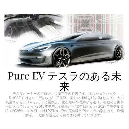
Pure EV テスラのある未
来
テスラオーナーのブログ。兵庫在住の有吉です。ポルシェとバイク
（DUCATI）好きの二児の父が、子供達に美しい地球を残す為(もあり)、大排
気量車からTESLAモデルSに乗換え。化石燃料の呪縛から逃れ、移動の自由を
手に入れてしまった2015年モデルS 納車から10年12万km＋2021年モデル３
LR＋2026年モデルYL ＝計19万km。EVの実体験やEVテスラの楽しみ方、EV情
報等、一般的な視点から気ままに綴っていきます。