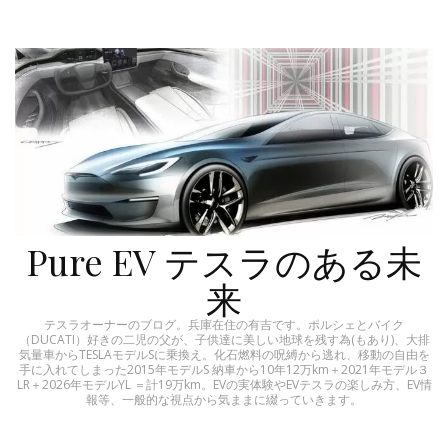
Pure EV テスラのある未
来
テスラオーナーのブログ。兵庫在住の有吉です。ポルシェとバイク
（DUCATI）好きの二児の父が、子供達に美しい地球を残す為(もあり)、大排
気量車からTESLAモデルSに乗換え。化石燃料の呪縛から逃れ、移動の自由を
手に入れてしまった2015年モデルS 納車から10年12万km＋2021年モデル３
LR＋2026年モデルYL ＝計19万km。EVの実体験やEVテスラの楽しみ方、EV情
報等、一般的な視点から気ままに綴っていきます。