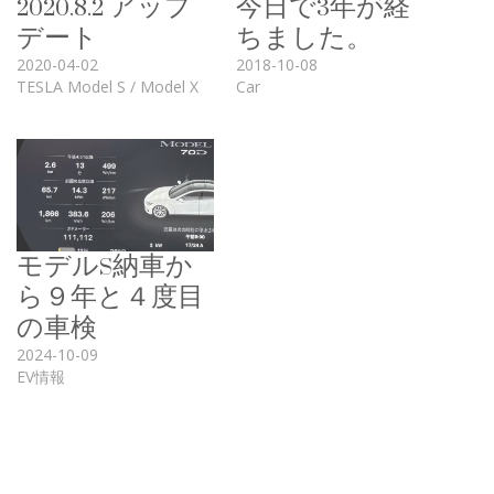
2020.8.2 アップ
今日で3年が経
デート​
ちました。
2020-04-02
2018-10-08
TESLA Model S / Model X
Car
モデルS納車か
ら９年と４度目
の車検
2024-10-09
EV情報