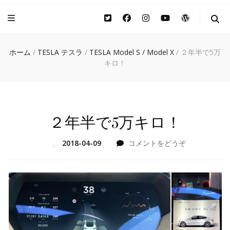
ホーム
/
TESLA テスラ
/
TESLA Model S / Model X
/
２年半で5万
キロ！
２年半で5万キロ！
(２
、
2018-04-09
コメントをどうぞ
年
半
で
5
万
キ
ロ！)