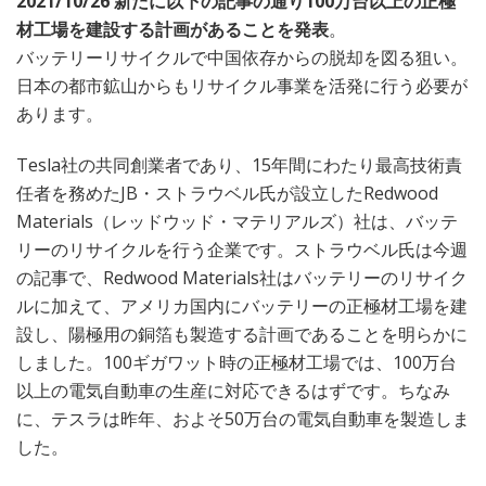
2021/10/26 新たに以下の記事の通り100万台以上の正極
材工場を建設する計画があることを発表
。
バッテリーリサイクルで中国依存からの脱却を図る狙い。
日本の都市鉱山からもリサイクル事業を活発に行う必要が
あります。
Tesla社の共同創業者であり、15年間にわたり最高技術責
任者を務めたJB・ストラウベル氏が設立したRedwood
Materials（レッドウッド・マテリアルズ）社は、バッテ
リーのリサイクルを行う企業です。ストラウベル氏は今週
の記事で、Redwood Materials社はバッテリーのリサイク
ルに加えて、アメリカ国内にバッテリーの正極材工場を建
設し、陽極用の銅箔も製造する計画であることを明らかに
しました。100ギガワット時の正極材工場では、100万台
以上の電気自動車の生産に対応できるはずです。ちなみ
に、テスラは昨年、およそ50万台の電気自動車を製造しま
した。