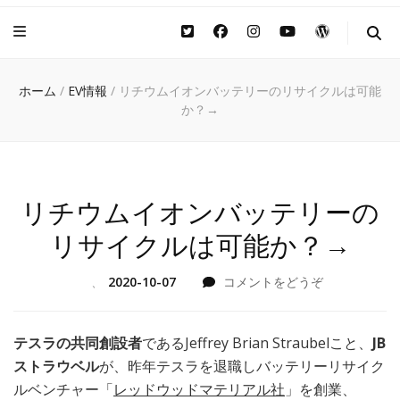
ホーム
/
EV情報
/
リチウムイオンバッテリーのリサイクルは可能
か？→
リチウムイオンバッテリーの
リサイクルは可能か？→
(リ
、
2020-10-07
コメントをどうぞ
チ
ウ
ム
テスラの共同創設者
であるJeffrey Brian Straubelこと、
JB
イ
ストラウベル
が、昨年テスラを退職しバッテリーリサイク
オ
ルベンチャー「
レッドウッドマテリアル社
」を創業、
ン