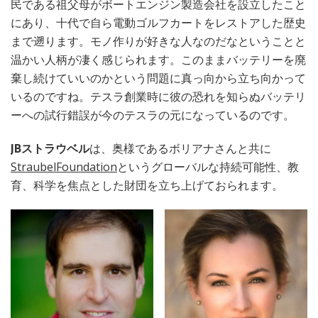
民である祖父母がボートエンジン製造会社を設立したこと
にあり、十代で自ら電動ゴルフカートをレストアした歴史
まで遡ります。モノ作りが好きな人なのだなということと
温かい人柄が凄く感じられます。このままバッテリーを廃
棄し続けていいのかという問題に真っ向から立ち向かって
いるのですね。テスラ創業時に彼の恐れを知らぬバッテリ
ーへの試行錯誤が今のテスラの元になっているのです。
JBストラウベル
は、奥様であるボリアナさんと共に
StraubelFoundation
というグローバルな持続可能性、教
育、科学を焦点とした財団を立ち上げておられます。