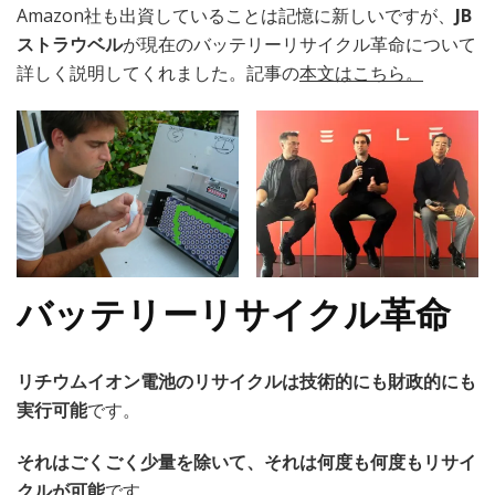
Amazon社も出資していることは記憶に新しいですが、
JB
バ
ッ
ストラウベル
が現在のバッテリーリサイクル革命について
テ
詳しく説明してくれました。記事の
本文はこちら。
リ
ー
の
リ
サ
イ
ク
ル
は
バッテリーリサイクル革命
可
能
か？
→)
リチウムイオン電池のリサイクルは技術的にも財政的にも
実行可能
です。
それはごくごく少量を除いて、それは何度も何度もリサイ
クルが可能
です。