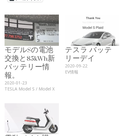
モデルSの電池
テスラ バッテ
交換と85kWh新
リーデイ
バッテリー情
2020-09-22
報。
EV情報
2020-01-23
TESLA Model S / Model X