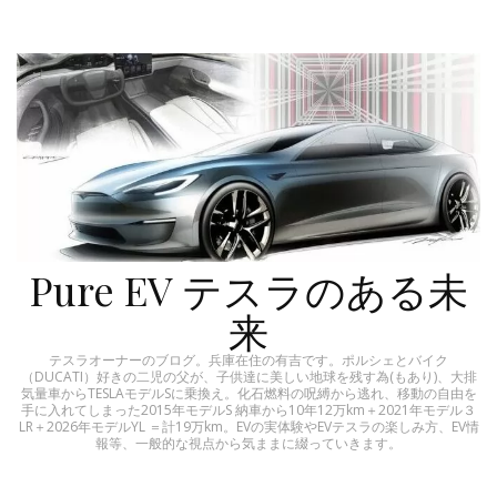
Pure EV テスラのある未
来
テスラオーナーのブログ。兵庫在住の有吉です。ポルシェとバイク
（DUCATI）好きの二児の父が、子供達に美しい地球を残す為(もあり)、大排
気量車からTESLAモデルSに乗換え。化石燃料の呪縛から逃れ、移動の自由を
手に入れてしまった2015年モデルS 納車から10年12万km＋2021年モデル３
LR＋2026年モデルYL ＝計19万km。EVの実体験やEVテスラの楽しみ方、EV情
報等、一般的な視点から気ままに綴っていきます。