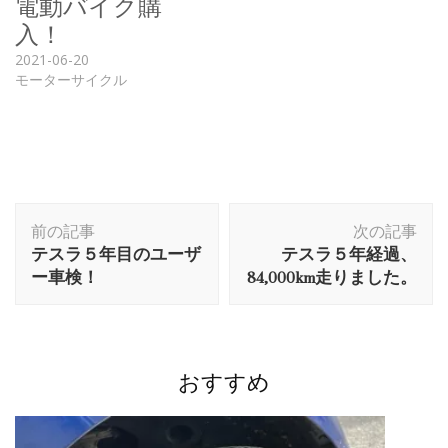
電動バイク購
入！
2021-06-20
モーターサイクル
投
前の記事
次の記事
稿
テスラ５年目のユーザ
テスラ５年経過、
ナ
ー車検！
84,000km走りました。
ビ
ゲ
ー
シ
おすすめ
ョ
ン