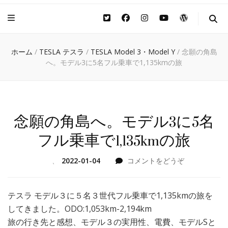
ホーム
/
TESLA テスラ
/
TESLA Model 3・Model Y
/
念願の角島
へ。モデル3に5名フル乗車で1,135kmの旅
念願の角島へ。モデル3に5名
フル乗車で1,135kmの旅
(念
、
2022-01-04
コメントをどうぞ
願
の
角
テスラ モデル３に５名３世代フル乗車で1,135kmの旅を
島
してきました。
ODO:1,053km-2,194km
へ。
旅の行き先と感想、モデル３の実用性、電費、モデルSと
モ