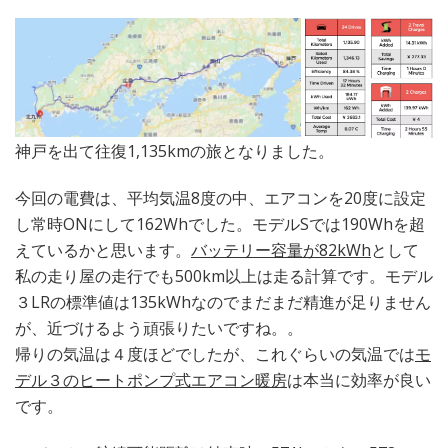
神戸を出て往復1,135kmの旅となりました。
今回の電費は、平均気温8度の中、エアコンを20度に設定
し常時ONにして162Whでした。モデルSでは190Whを超
えているかと思います。
バッテリー容量が82kWh
として
私の走り屋の走行でも500km以上は走る計算です。モデル
３LRの標準値は135kWhなのでまだまだ精進が足りません
が、近づけるよう頑張りたいですね。。
帰りの気温は４度ほどでしたが、これぐらいの気温では
モ
デル３のヒートポンプ式エアコン暖房
は本当に効率が良い
です。