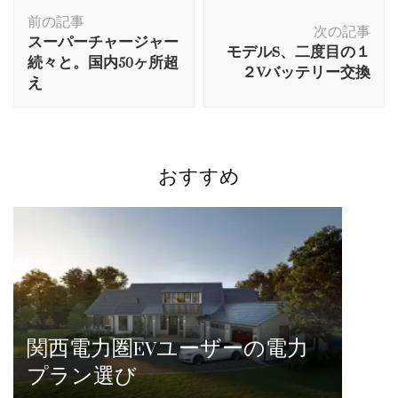
投
前の記事
稿
次の記事
スーパーチャージャー
モデルS、二度目の１
ナ
続々と。国内50ヶ所超
２Vバッテリー交換
ビ
え
ゲ
ー
シ
ョ
おすすめ
ン
関西電力圏EVユーザーの電力
プラン選び