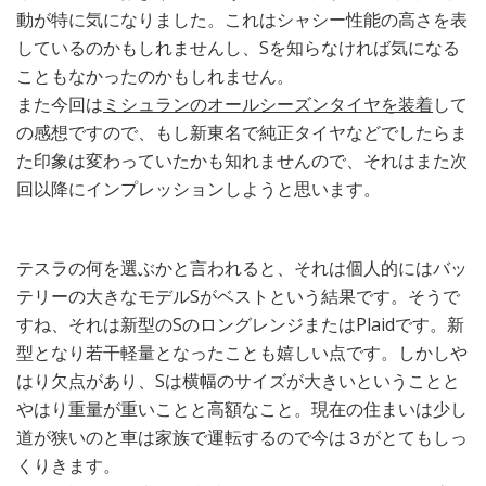
動が特に気になりました。これはシャシー性能の高さを表
しているのかもしれませんし、Sを知らなければ気になる
こともなかったのかもしれません。
また今回は
ミシュランのオールシーズンタイヤを装着
して
の感想ですので、もし新東名で純正タイヤなどでしたらま
た印象は変わっていたかも知れませんので、それはまた次
回以降にインプレッションしようと思います。
テスラの何を選ぶかと言われると、それは個人的にはバッ
テリーの大きなモデルSがベストという結果です。そうで
すね、それは新型のSのロングレンジまたはPlaidです。新
型となり若干軽量となったことも嬉しい点です。しかしや
はり欠点があり、Sは横幅のサイズが大きいということと
やはり重量が重いことと高額なこと。現在の住まいは少し
道が狭いのと車は家族で運転するので今は３がとてもしっ
くりきます。