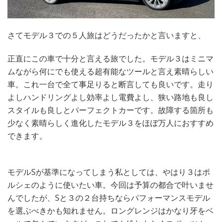
さてモデル３での５人旅はどうだったかと言いますと、
正直にこの車で十分と言える旅でした。モデル３はミニマ
ムながら何にでも使える超有能なツールと言え素晴らしい
車。これ一台で全て事足りると断言しても良いです。走り
よしハンドリングよし効率よし電費よし、狭い路地も良し
スタイルも良しとパーフェクトカーです。故障する箇所も
少なく素晴らしく進化したモデル３をほぼ万人におすすめ
できます。
モデルSが基準になってしまう私としては、やはり３はポ
ルシェのように使いたい車。今回は予算の都合で叶いませ
んでしたが、Sと３の２台持ちならパフォーマンスモデル
を選ぶべきかも知れません。ロングレンジはかなり牙をベ