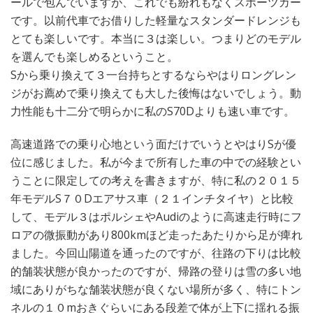
ールで包んでいますが、これでも紛れもなくスポーツカー
です。以前代車でお借りした軽量なスタンダードレンジも
とても楽しいです。本当に３は楽しい。つまりどのモデル
を選んでも楽しめるということ。
Sから乗り換えて３一台持ちとするならやはりロングレン
ジがお薦めで乗り換えても大した後悔はないでしょう。動
力性能も十二分で明らかに私のS70Dよりも速い車です。
高速道路での乗り心地という面だけでいうとやはりSが優
位に感じました。私が今まで所有した車の中での経験とい
うことに限定しての考えを書きますが、特に私の２０１５
年モデルS７０Dエアサス車（２１インチタイヤ）と比較
して、モデル３はポルシェやAudiのように高速走行時にフ
ロアの微振動があり800kmほど走ったあたりから足が痺れ
ました。今回山陽道を通ったのですが、往路の下りは比較
的舗装状態が良かったのですが、帰路の登りは雪の多い地
域にありがちな舗装状態が良くない場所が多く、特にトン
ネルの１０mおきぐらいにある段差で体が上下に揺れる振