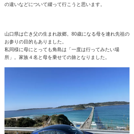
の違いなどについて綴って行こうと思います。
デ
ル
3
に
5
山口県は亡き父の生まれ故郷。80歳になる母を連れ先祖の
名
お参りの目的もありました。
フ
ル
私同様に母にとっても角島は「一度は行ってみたい場
乗
所」。家族４名と母を乗せての旅となりました。
車
で
1,135km
の
旅)