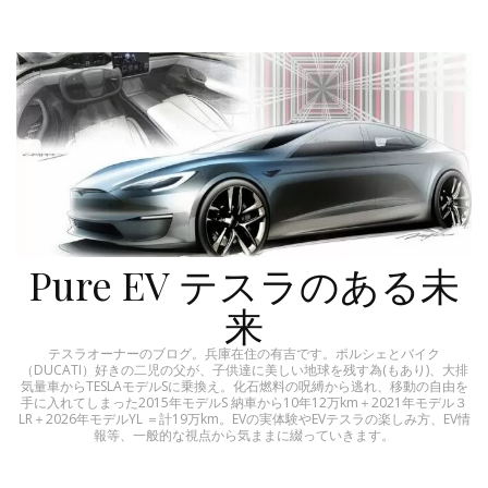
Pure EV テスラのある未
来
テスラオーナーのブログ。兵庫在住の有吉です。ポルシェとバイク
（DUCATI）好きの二児の父が、子供達に美しい地球を残す為(もあり)、大排
気量車からTESLAモデルSに乗換え。化石燃料の呪縛から逃れ、移動の自由を
手に入れてしまった2015年モデルS 納車から10年12万km＋2021年モデル３
LR＋2026年モデルYL ＝計19万km。EVの実体験やEVテスラの楽しみ方、EV情
報等、一般的な視点から気ままに綴っていきます。