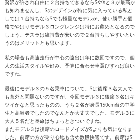
贅沢が許され自由に２台持ちできるならSやXと３が最高か
も知れませんし、Sのデザインが特に気に入っている私と
しては１台持ちならSでも軽量なモデルか、使い勝手と価
格でやはりモデル３ロングレンジは特にお薦めとなるので
しょう。テスラは維持費が安いので２台持ちしやすいとい
うのはメリットとも思います。
私の場合も高速走行が中心の遠出は年に数回ですので、個
人の生活スタイルや好み、予算に合わせ車選びすれば良い
ですね。
最後にモデル３の５名乗車について。Sは後席３名大人で
も意外と問題ないのですが、今回モデル３に後席３名はキ
ツイかなと思ったものの、うち２名が身長150cm台の中学
生と高齢者でしたのでなんとか大丈夫でした。モデル３に
大人５名だと長旅はちょっときついですね。
またモデル３は後席のロードノイズがSよりも気になりま
した。前席の方が乗り心地も含め数段快適です。前席はS